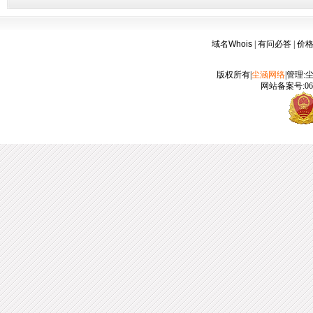
域名Whois
|
有问必答
|
价
版权所有|
尘涵网络
|管理:
网站备案号:060