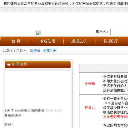
我们拥有长达
25
年的专业虚拟主机运维经验，为你的网站保驾护航，打造全国最佳
用户名：
首 页
域名注册
虚拟主机
数 据 库
2026-8-8 星期六
请登录
免费注册
新闻公告
·不需要买服务
·不用大量的启
更省钱
·不需要任何的
·没有余额也能
·拥有一套全自
·100%全自动
更省力
·极度减少日常
1.
关于.com价格上涨的通知
[2022-8-26]
·彻底摆脱以往
尊敬的用户：
·
支持无限级代理
您好！
·专业的网管帮