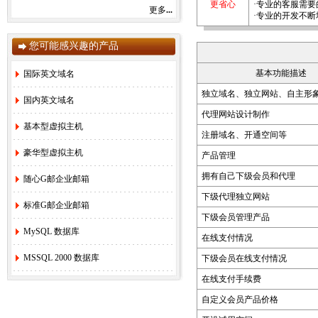
更省心
·专业的客服需
更多
...
感谢您一直以来对赛友在线的关注和支持！
·专业的开发不
由于注册局成本上涨，我司将于2022年9月1
日开始对.com后缀域名注册和续费价格进行
调整。
您可能感兴趣的产品
.com注册首年以及续费上涨幅度5元/每年，
详情参考赛友在线域名价格总览。
基本功能描述
国际英文域名
如果您需要使用，管理以上业务，敬请您提
早办理，谢谢!
独立域名、独立网站、自主形
国内英文域名
代理网站设计制作
基本型虚拟主机
注册域名、开通空间等
赛友在线
豪华型虚拟主机
产品管理
2022年08月26日
拥有自己下级会员和代理
随心G邮企业邮箱
2.
关于《全面实行域名实名制》的紧急通
知！
[2022-6-23]
下级代理独立网站
标准G邮企业邮箱
3.
关于.com价格调整的通知
[2021-8-27]
下级会员管理产品
4.
香港独享服务器69硬件升级通知！
[2020-
MySQL 数据库
在线支付情况
3-24]
MSSQL 2000 数据库
5.
香港服务器机房线路升级维护通知
[2019-
下级会员在线支付情况
11-27]
在线支付手续费
6.
国际域名(.COM)续费价格调整通知
[2019-
8-21]
自定义会员产品价格
7.
香港独享服务器71网站迁移通知！
[2018-