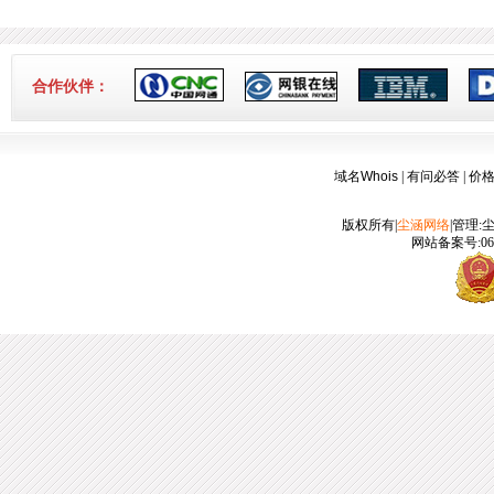
3-16]
合作伙伴：
域名Whois
|
有问必答
|
价
版权所有|
尘涵网络
|管理:
网站备案号:060